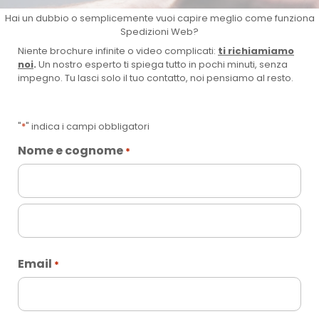
Hai un dubbio o semplicemente vuoi capire meglio come funziona
Spedizioni Web?
Niente brochure infinite o video complicati:
ti richiamiamo
noi
.
Un nostro esperto ti spiega tutto in pochi minuti, senza
impegno. Tu lasci solo il tuo contatto, noi pensiamo al resto.
"
*
" indica i campi obbligatori
Nome e cognome
*
N
o
m
C
e
o
Email
*
g
n
o
m