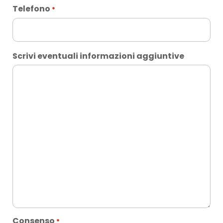
e
Telefono
*
Scrivi eventuali informazioni aggiuntive
Consenso
*