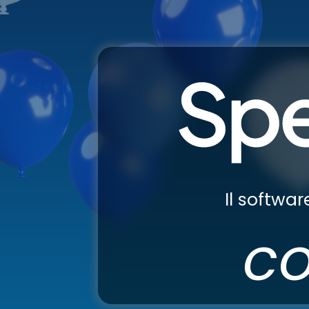
Il softwa
c