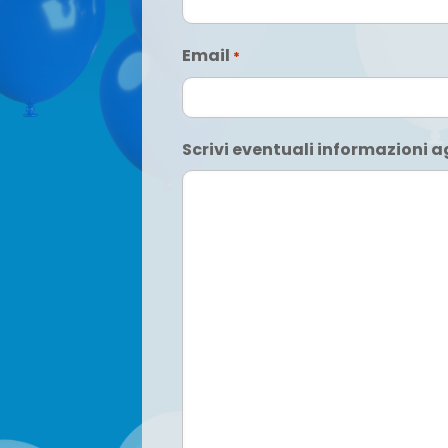
N
Email
*
o
m
e
Scrivi eventuali informazioni 