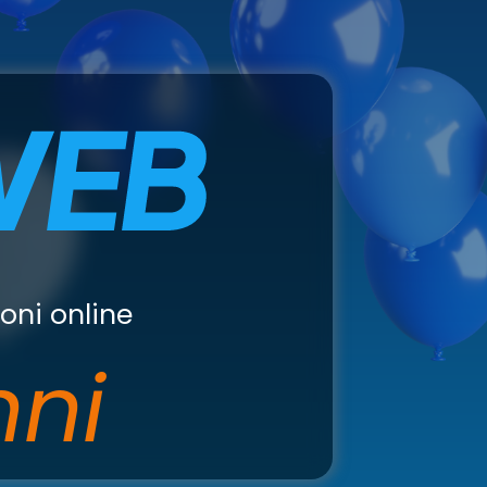
oni online
nni