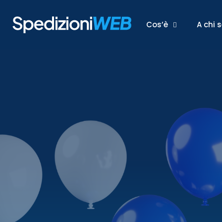
Cos’è
A chi 